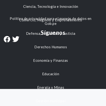
Ciencia, Tecnología e Innovación
Política de privacidad para el manejo de datos en
Comercio, Negocio y Emprendimiento
Gob.pe
Síguenos
Defensa, Seguridad y Justicia
Derechos Humanos
Economía y Finanzas
Educación
Energía y Minas
Gestión municipal