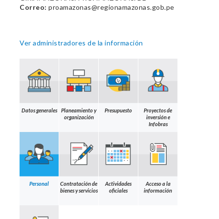
Correo:
proamazonas@regionamazonas.gob.pe
Ver administradores de la información
Datos generales
Planeamiento y
Presupuesto
Proyectos de
organización
inversión e
Infobras
Personal
Contratación de
Actividades
Acceso a la
bienes y servicios
oficiales
información