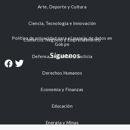
Arte, Deporte y Cultura
Ciencia, Tecnología e Innovación
Política de privacidad para el manejo de datos en
Comercio, Negocio y Emprendimiento
Gob.pe
Síguenos
Defensa, Seguridad y Justicia
Derechos Humanos
Economía y Finanzas
Educación
Energía y Minas