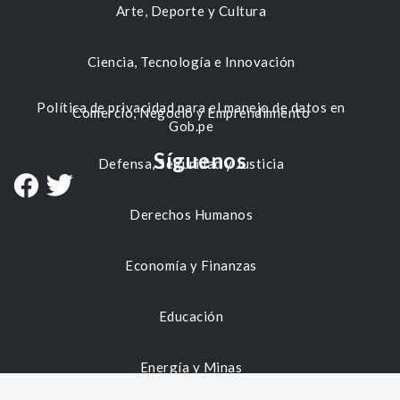
Arte, Deporte y Cultura
Ciencia, Tecnología e Innovación
Política de privacidad para el manejo de datos en
Comercio, Negocio y Emprendimiento
Gob.pe
Síguenos
Defensa, Seguridad y Justicia
Derechos Humanos
Economía y Finanzas
Educación
Energía y Minas