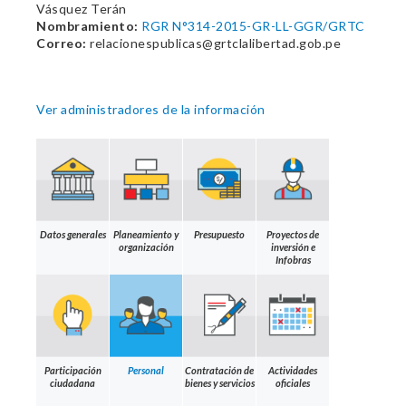
Vásquez Terán
Nombramiento:
RGR N°314-2015-GR-LL-GGR/GRTC
Correo:
relacionespublicas@grtclalibertad.gob.pe
Ver administradores de la información
Datos generales
Planeamiento y
Presupuesto
Proyectos de
organización
inversión e
Infobras
Participación
Personal
Contratación de
Actividades
ciudadana
bienes y servicios
oficiales