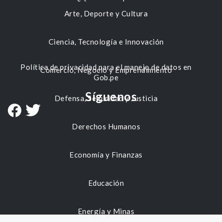
Arte, Deporte y Cultura
Ciencia, Tecnología e Innovación
Política de privacidad para el manejo de datos en
Comercio, Negocio y Emprendimiento
Gob.pe
Síguenos
Defensa, Seguridad y Justicia
Derechos Humanos
Economía y Finanzas
Educación
Energía y Minas