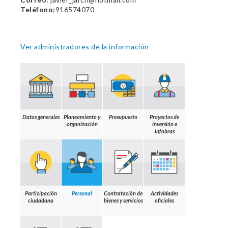
Teléfono:
916574070
Ver administradores de la información
Datos generales
Planeamiento y
Presupuesto
Proyectos de
organización
inversión e
Infobras
Participación
Personal
Contratación de
Actividades
ciudadana
bienes y servicios
oficiales