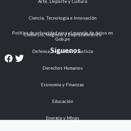
Arte, Deporte y Cultura
Ciencia, Tecnología e Innovación
Política de privacidad para el manejo de datos en
Comercio, Negocio y Emprendimiento
Gob.pe
Síguenos
Defensa, Seguridad y Justicia
Derechos Humanos
Economía y Finanzas
Educación
Energía y Minas