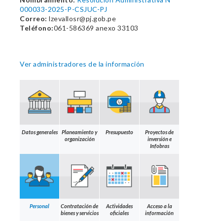
000033-2025-P-CSJUC-PJ
Correo:
lzevallosr@pj.gob.pe
Teléfono:
061-586369 anexo 33103
Ver administradores de la información
Datos generales
Planeamiento y
Presupuesto
Proyectos de
organización
inversión e
Infobras
Personal
Contratación de
Actividades
Acceso a la
bienes y servicios
oficiales
información