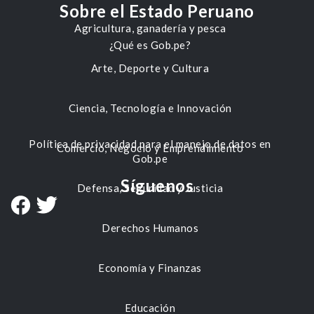
Sobre el Estado Peruano
Agricultura, ganadería y pesca
¿Qué es Gob.pe?
Arte, Deporte y Cultura
Ciencia, Tecnología e Innovación
Política de privacidad para el manejo de datos en
Comercio, Negocio y Emprendimiento
Gob.pe
Síguenos
Defensa, Seguridad y Justicia
Derechos Humanos
Economía y Finanzas
Educación