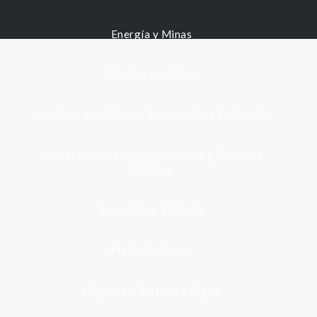
Energía y Minas
Gestión municipal
Identidad, Nacimiento, Matrimonio y Defunción
Infraestructura, Comunicaciones y Servicios
Públicos
Inmuebles y Vivienda
Medio Ambiente
Migración, Turismo y Viajes