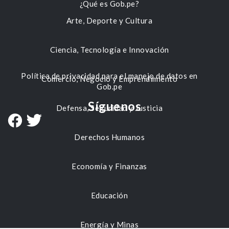
¿Qué es Gob.pe?
Arte, Deporte y Cultura
Ciencia, Tecnología e Innovación
Política de privacidad para el manejo de datos en
Comercio, Negocio y Emprendimiento
Gob.pe
Síguenos
Defensa, Seguridad y Justicia
Derechos Humanos
Economía y Finanzas
Educación
Energía y Minas