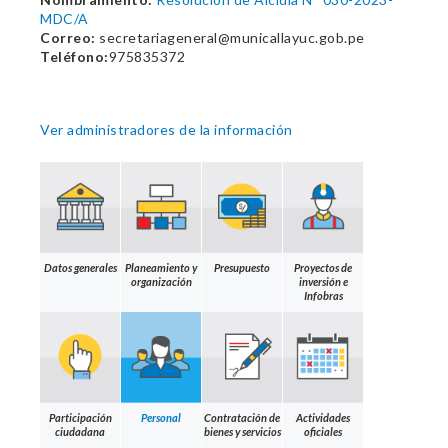
MDC/A
Correo:
secretariageneral@municallayuc.gob.pe
Teléfono:
975835372
Ver administradores de la información
Datos generales
Planeamiento y
Presupuesto
Proyectos de
organización
inversión e
Infobras
Participación
Personal
Contratación de
Actividades
ciudadana
bienes y servicios
oficiales