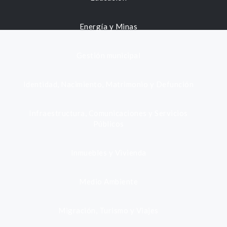
Energía y Minas
Gestión municipal
Identidad, Nacimiento, Matrimonio y Defunción
Infraestructura, Comunicaciones y Servicios
Públicos
Inmuebles y Vivienda
Medio Ambiente
Migración, Turismo y Viajes