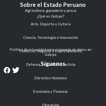
Sobre el Estado Peruano
Agricultura, ganadería y pesca
¿Qué es Gob.pe?
Arte, Deporte y Cultura
Ciencia, Tecnología e Innovación
Política de privacidad para el manejo de datos en
Comercio, Negocio y Emprendimiento
Gob.pe
Síguenos
Defensa, Seguridad y Justicia
Derechos Humanos
Economía y Finanzas
Educación