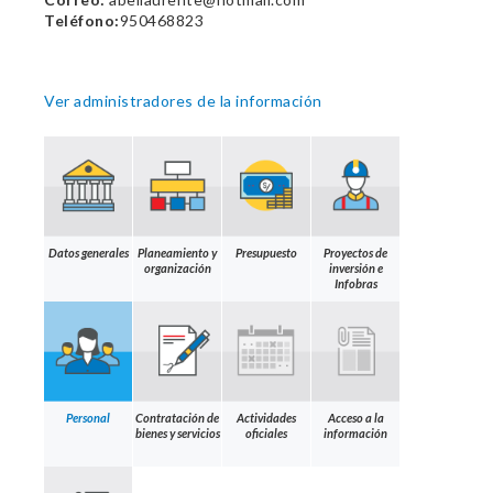
Teléfono:
950468823
Ver administradores de la información
Datos generales
Planeamiento y
Presupuesto
Proyectos de
organización
inversión e
Infobras
Personal
Contratación de
Actividades
Acceso a la
bienes y servicios
oficiales
información