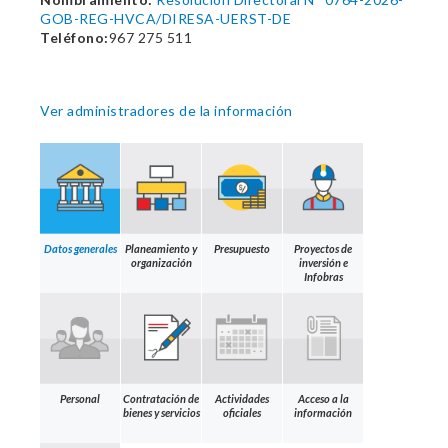
GOB-REG-HVCA/DIRESA-UERST-DE
Teléfono:
967 275 511
Ver administradores de la información
Datos generales
Planeamiento y
Presupuesto
Proyectos de
organización
inversión e
Infobras
Personal
Contratación de
Actividades
Acceso a la
bienes y servicios
oficiales
información