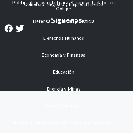
Política de privacidad para el manejo de datos en
Comercio, Negocio y Emprendimiento
Gob.pe
Síguenos
Defensa, Seguridad y Justicia
Derechos Humanos
Economía y Finanzas
Educación
Energía y Minas
Gestión municipal
Identidad, Nacimiento, Matrimonio y Defunción