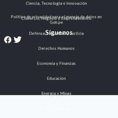
Ciencia, Tecnología e Innovación
Política de privacidad para el manejo de datos en
Comercio, Negocio y Emprendimiento
Gob.pe
Síguenos
Defensa, Seguridad y Justicia
Derechos Humanos
Economía y Finanzas
Educación
Energía y Minas
Gestión municipal