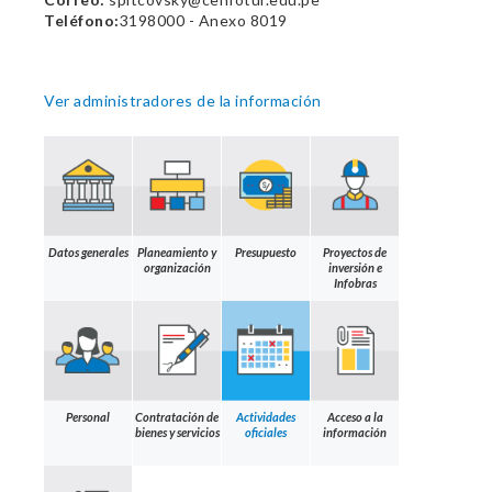
Teléfono:
3198000 - Anexo 8019
Ver administradores de la información
Datos generales
Planeamiento y
Presupuesto
Proyectos de
organización
inversión e
Infobras
Personal
Contratación de
Actividades
Acceso a la
bienes y servicios
oficiales
información