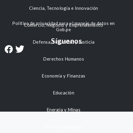
Ciencia, Tecnología e Innovación
Política de privacidad para el manejo de datos en
Comercio, Negocio y Emprendimiento
Gob.pe
Síguenos
Defensa, Seguridad y Justicia
Derechos Humanos
Economía y Finanzas
Educación
Energía y Minas
Gestión municipal