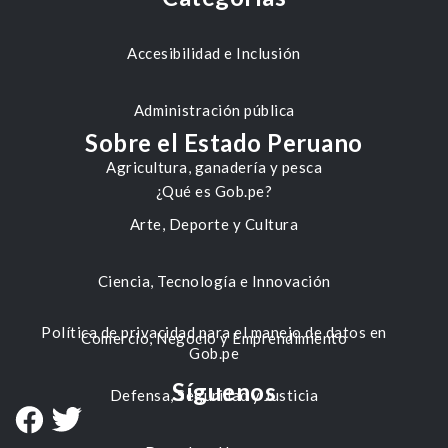
Accesibilidad e Inclusión
Administración pública
Sobre el Estado Peruano
Agricultura, ganadería y pesca
¿Qué es Gob.pe?
Arte, Deporte y Cultura
Ciencia, Tecnología e Innovación
Política de privacidad para el manejo de datos en
Comercio, Negocio y Emprendimiento
Gob.pe
Síguenos
Defensa, Seguridad y Justicia