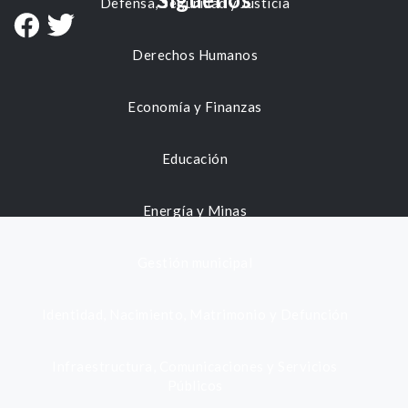
Defensa, Seguridad y Justicia
Derechos Humanos
Economía y Finanzas
Educación
Energía y Minas
Gestión municipal
Identidad, Nacimiento, Matrimonio y Defunción
Infraestructura, Comunicaciones y Servicios
Públicos