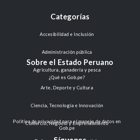
Categorías
Accesibilidad e Inclusión
Administración pública
Sobre el Estado Peruano
Agricultura, ganadería y pesca
¿Qué es Gob.pe?
Arte, Deporte y Cultura
Ciencia, Tecnología e Innovación
Política de privacidad para el manejo de datos en
Comercio, Negocio y Emprendimiento
Gob.pe
Síguenos