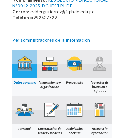
N°0012-2025-DG.IESTP.HDE
Correo:
eddergutierrez@isphde.edu.pe
Teléfono:
992627829
Ver administradores de la información
Datos generales
Planeamiento y
Presupuesto
Proyectos de
organización
inversión e
Infobras
Personal
Contratación de
Actividades
Acceso a la
bienes y servicios
oficiales
información