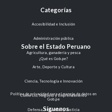
Categorías
Accesibilidad e Inclusión
Administración pública
Sobre el Estado Peruano
Agricultura, ganadería y pesca
¿Qué es Gob.pe?
Arte, Deporte y Cultura
Ciencia, Tecnología e Innovación
Política de privacidad para el manejo de datos en
Comercio, Negocio y Emprendimiento
Gob.pe
Síguenos
Defensa, Seguridad y Justicia