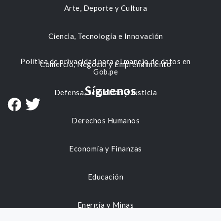
Arte, Deporte y Cultura
Ciencia, Tecnología e Innovación
Política de privacidad para el manejo de datos en
Comercio, Negocio y Emprendimiento
Gob.pe
Síguenos
Defensa, Seguridad y Justicia
Derechos Humanos
Economía y Finanzas
Educación
Energía y Minas