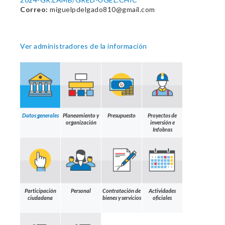
Correo:
miguelpdelgado810@gmail.com
Ver administradores de la información
Datos generales
Planeamiento y
Presupuesto
Proyectos de
organización
inversión e
Infobras
Participación
Personal
Contratación de
Actividades
ciudadana
bienes y servicios
oficiales