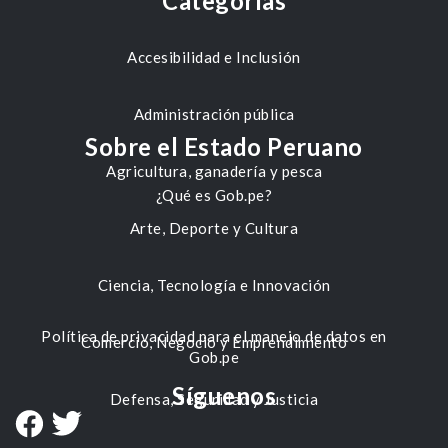
Categorías
Accesibilidad e Inclusión
Administración pública
Sobre el Estado Peruano
Agricultura, ganadería y pesca
¿Qué es Gob.pe?
Arte, Deporte y Cultura
Ciencia, Tecnología e Innovación
Política de privacidad para el manejo de datos en
Comercio, Negocio y Emprendimiento
Gob.pe
Síguenos
Defensa, Seguridad y Justicia