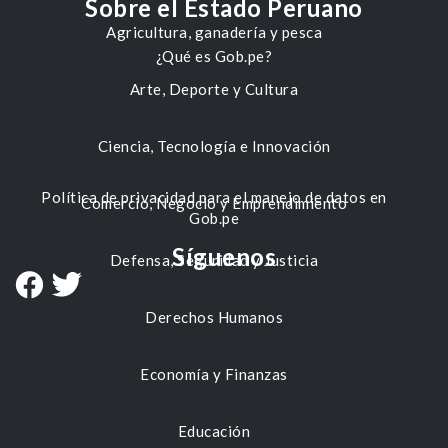
Sobre el Estado Peruano
Agricultura, ganadería y pesca
¿Qué es Gob.pe?
Arte, Deporte y Cultura
Ciencia, Tecnología e Innovación
Política de privacidad para el manejo de datos en
Comercio, Negocio y Emprendimiento
Gob.pe
Síguenos
Defensa, Seguridad y Justicia
Derechos Humanos
Economía y Finanzas
Educación