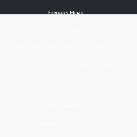
Energía y Minas
Gestión municipal
Identidad, Nacimiento, Matrimonio y Defunción
Infraestructura, Comunicaciones y Servicios
Públicos
Inmuebles y Vivienda
Medio Ambiente
Migración, Turismo y Viajes