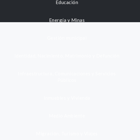
Educación
Energía y Minas
Gestión municipal
Identidad, Nacimiento, Matrimonio y Defunción
Infraestructura, Comunicaciones y Servicios
Públicos
Inmuebles y Vivienda
Medio Ambiente
Migración, Turismo y Viajes