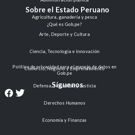
Sobre el Estado Peruano
Agricultura, ganadería y pesca
¿Qué es Gob.pe?
Arte, Deporte y Cultura
Ciencia, Tecnología e Innovación
Política de privacidad para el manejo de datos en
Comercio, Negocio y Emprendimiento
Gob.pe
Síguenos
Defensa, Seguridad y Justicia
Derechos Humanos
Economía y Finanzas