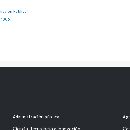
mación Pública
27806.
Administración pública
Agr
Ciencia, Tecnología e Innovación
Com