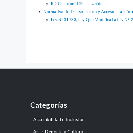
RD Creación UGEL La Unión
Normativa de Transparencia y Acceso a la Infor
Ley Nº 31783, Ley Que Modifica La Ley N° 
Categorías
Accesibilidad e Inclusión
Arte, Deporte y Cultura