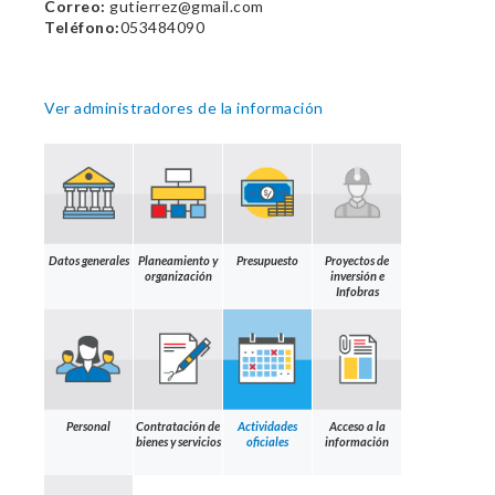
Correo:
gutierrez@gmail.com
Teléfono:
053484090
Ver administradores de la información
Datos generales
Planeamiento y
Presupuesto
Proyectos de
organización
inversión e
Infobras
Personal
Contratación de
Actividades
Acceso a la
bienes y servicios
oficiales
información