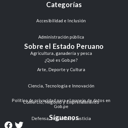
Categorías
Accesibilidad e Inclusión
Administración pública
Sobre el Estado Peruano
Agricultura, ganadería y pesca
¿Qué es Gob.pe?
Arte, Deporte y Cultura
Ciencia, Tecnología e Innovación
Política de privacidad para el manejo de datos en
Comercio, Negocio y Emprendimiento
Gob.pe
Síguenos
Defensa, Seguridad y Justicia