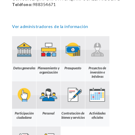
Teléfono:
988354671
Ver administradores de la información
Datos generales
Planeamiento y
Presupuesto
Proyectos de
organización
inversión e
Infobras
Participación
Personal
Contratación de
Actividades
ciudadana
bienes y servicios
oficiales