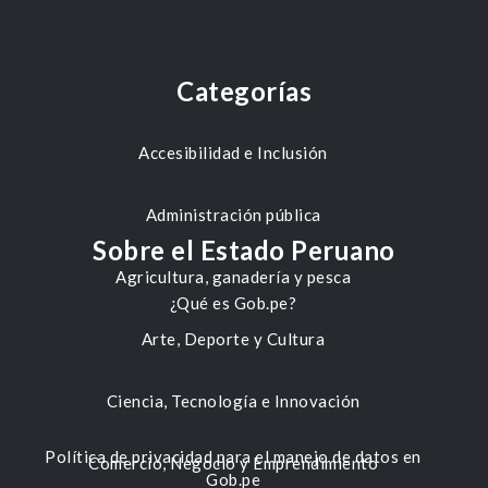
Categorías
Accesibilidad e Inclusión
Administración pública
Sobre el Estado Peruano
Agricultura, ganadería y pesca
¿Qué es Gob.pe?
Arte, Deporte y Cultura
Ciencia, Tecnología e Innovación
Política de privacidad para el manejo de datos en
Comercio, Negocio y Emprendimiento
Gob.pe