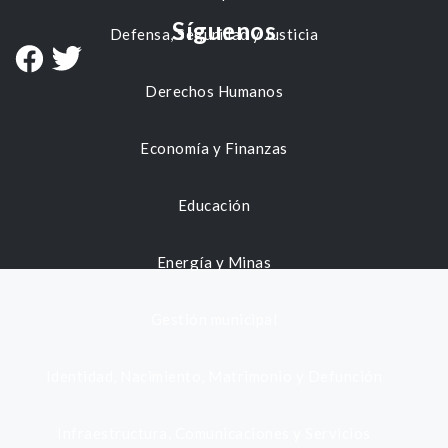
Síguenos
Defensa, Seguridad y Justicia
Derechos Humanos
Economía y Finanzas
Educación
Energía y Minas
Gestión municipal
Identidad, Nacimiento, Matrimonio y Defunción
Infraestructura, Comunicaciones y Servicios