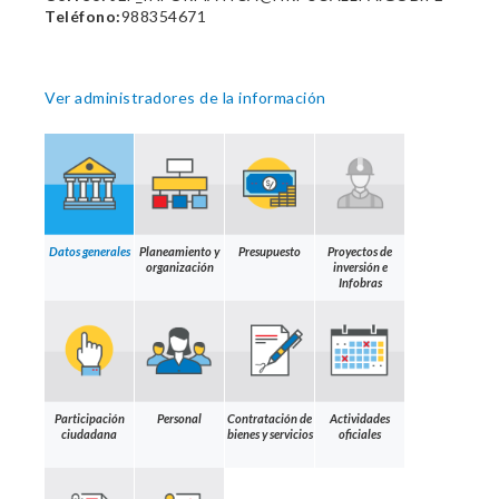
Teléfono:
988354671
Ver administradores de la información
Datos generales
Planeamiento y
Presupuesto
Proyectos de
organización
inversión e
Infobras
Participación
Personal
Contratación de
Actividades
ciudadana
bienes y servicios
oficiales