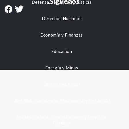
Síguenos
Defensa, Seguridad y Justicia
Derechos Humanos
Economía y Finanzas
Educación
Energía y Minas
Gestión municipal
Identidad, Nacimiento, Matrimonio y Defunción
Infraestructura, Comunicaciones y Servicios
Públicos