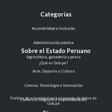
Categorías
Accesibilidad e Inclusión
Administración pública
Sobre el Estado Peruano
Agricultura, ganadería y pesca
¿Qué es Gob.pe?
Arte, Deporte y Cultura
Ciencia, Tecnología e Innovación
Política de privacidad para el manejo de datos en
Comercio, Negocio y Emprendimiento
Gob.pe