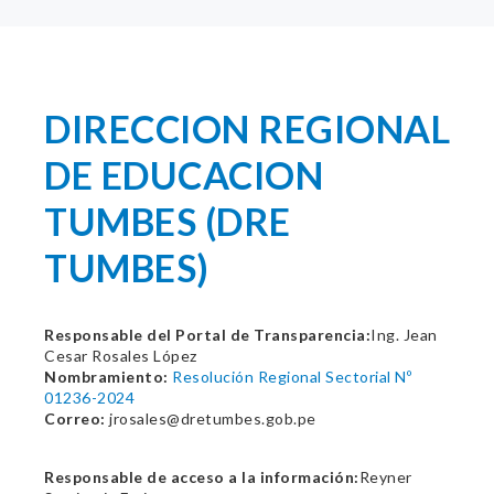
DIRECCION REGIONAL
DE EDUCACION
TUMBES (DRE
TUMBES)
Responsable del Portal de Transparencia:
Ing. Jean
Cesar Rosales López
Nombramiento:
Resolución Regional Sectorial Nº
01236-2024
Correo:
jrosales@dretumbes.gob.pe
Responsable de acceso a la información:
Reyner