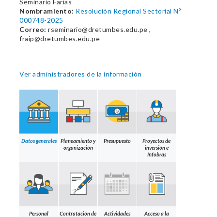
Seminario Farias
Nombramiento:
Resolución Regional Sectorial Nº
000748-2025
Correo:
rseminario@dretumbes.edu.pe ,
fraip@dretumbes.edu.pe
Ver administradores de la información
Datos generales
Planeamiento y
Presupuesto
Proyectos de
organización
inversión e
Infobras
Personal
Contratación de
Actividades
Acceso a la