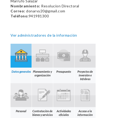
Marrufo Salazar
Nombramiento:
Resolucion Directoral
Correo:
donarvy20@gmail.com
Teléfono:
941981300
Ver administradores de la información
Datos generales
Planeamiento y
Presupuesto
Proyectos de
organización
inversión e
Infobras
Personal
Contratación de
Actividades
Acceso a la
bienes y servicios
oficiales
información