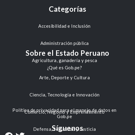
Categorías
Accesibilidad e Inclusión
Administración pública
Sobre el Estado Peruano
Agricultura, ganadería y pesca
¿Qué es Gob.pe?
Arte, Deporte y Cultura
Ciencia, Tecnología e Innovación
Política de privacidad para el manejo de datos en
Comercio, Negocio y Emprendimiento
Gob.pe
Síguenos
Defensa, Seguridad y Justicia