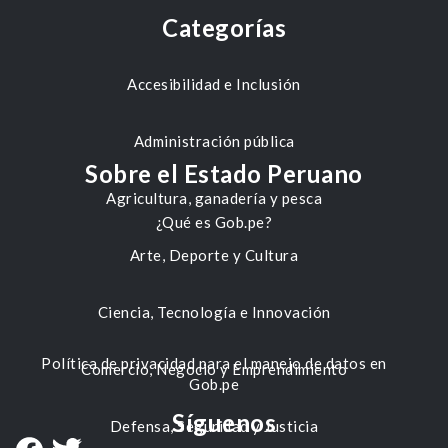
Categorías
Accesibilidad e Inclusión
Administración pública
Sobre el Estado Peruano
Agricultura, ganadería y pesca
¿Qué es Gob.pe?
Arte, Deporte y Cultura
Ciencia, Tecnología e Innovación
Política de privacidad para el manejo de datos en
Comercio, Negocio y Emprendimiento
Gob.pe
Síguenos
Defensa, Seguridad y Justicia