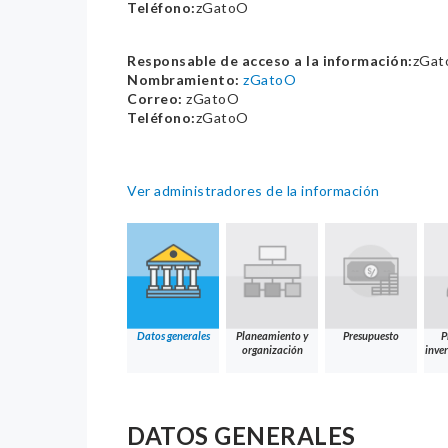
Teléfono:
zGatoO
Responsable de acceso a la información:
zGat
Nombramiento:
zGatoO
Correo:
zGatoO
Teléfono:
zGatoO
Ver administradores de la información
Datos generales
Planeamiento y
Presupuesto
P
organización
inver
DATOS GENERALES