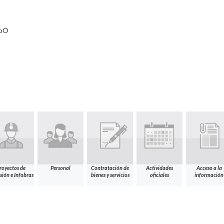
oO
royectos de
Personal
Contratación de
Actividades
Acceso a la
sión e Infobras
bienes y servicios
oficiales
información