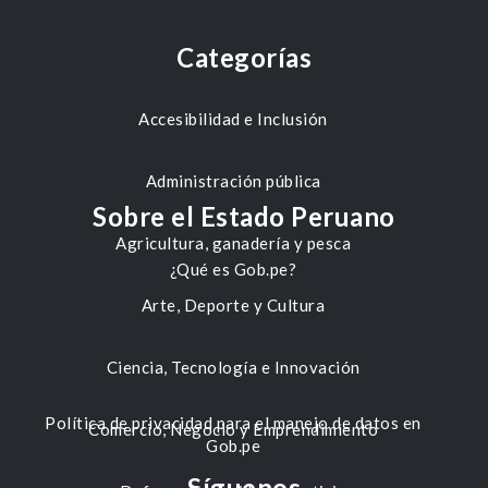
Categorías
Accesibilidad e Inclusión
Administración pública
Sobre el Estado Peruano
Agricultura, ganadería y pesca
¿Qué es Gob.pe?
Arte, Deporte y Cultura
Ciencia, Tecnología e Innovación
Política de privacidad para el manejo de datos en
Comercio, Negocio y Emprendimiento
Gob.pe
Síguenos