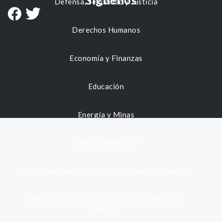
Defensa, Seguridad y Justicia
Derechos Humanos
Economía y Finanzas
Educación
Energía y Minas
Gestión municipal
Identidad, Nacimiento, Matrimonio y Defunción
Infraestructura, Comunicaciones y Servicios
Públicos