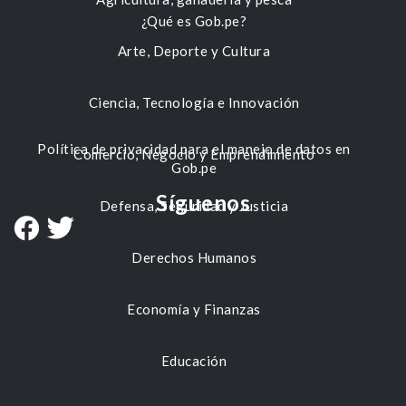
¿Qué es Gob.pe?
Arte, Deporte y Cultura
Ciencia, Tecnología e Innovación
Política de privacidad para el manejo de datos en
Comercio, Negocio y Emprendimiento
Gob.pe
Síguenos
Defensa, Seguridad y Justicia
Derechos Humanos
Economía y Finanzas
Educación