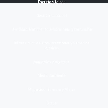
Energía y Minas
Gestión municipal
Identidad, Nacimiento, Matrimonio y Defunción
Infraestructura, Comunicaciones y Servicios
Públicos
Inmuebles y Vivienda
Medio Ambiente
Migración, Turismo y Viajes
Otros