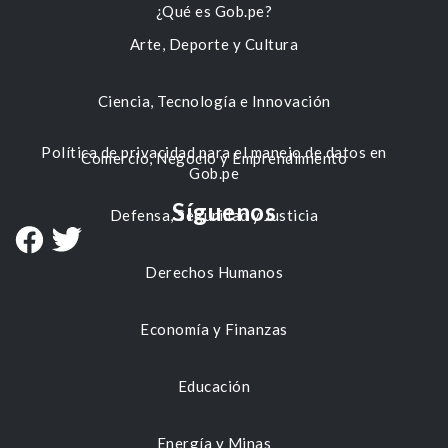
¿Qué es Gob.pe?
Arte, Deporte y Cultura
Ciencia, Tecnología e Innovación
Política de privacidad para el manejo de datos en
Comercio, Negocio y Emprendimiento
Gob.pe
Síguenos
Defensa, Seguridad y Justicia
Derechos Humanos
Economía y Finanzas
Educación
Energía y Minas