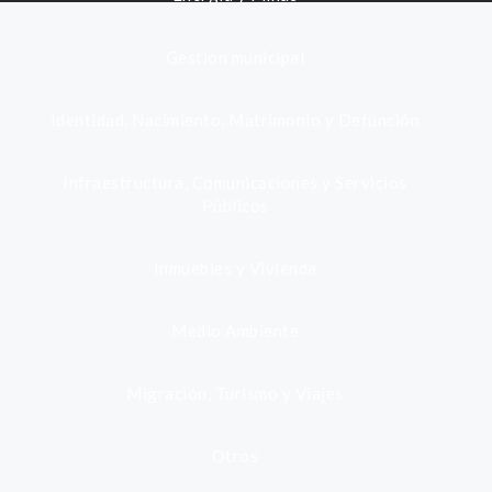
Gestión municipal
Identidad, Nacimiento, Matrimonio y Defunción
Infraestructura, Comunicaciones y Servicios
Públicos
Inmuebles y Vivienda
Medio Ambiente
Migración, Turismo y Viajes
Otros