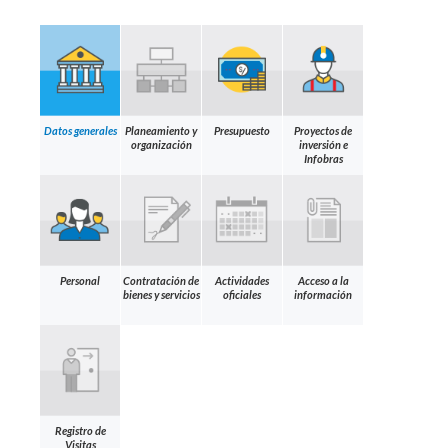
Datos generales
Planeamiento y
Presupuesto
Proyectos de
organización
inversión e
Infobras
Personal
Contratación de
Actividades
Acceso a la
bienes y servicios
oficiales
información
Registro de
Visitas