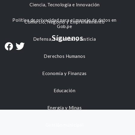
Ciencia, Tecnología e Innovación
Política de privacidad para el manejo de datos en
Comercio, Negocio y Emprendimiento
Gob.pe
Síguenos
Defensa, Seguridad y Justicia
Derechos Humanos
Economía y Finanzas
Educación
Energía y Minas
Gestión municipal