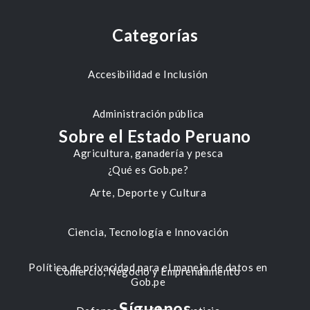
Categorías
Accesibilidad e Inclusión
Administración pública
Sobre el Estado Peruano
Agricultura, ganadería y pesca
¿Qué es Gob.pe?
Arte, Deporte y Cultura
Ciencia, Tecnología e Innovación
Política de privacidad para el manejo de datos en
Comercio, Negocio y Emprendimiento
Gob.pe
Síguenos