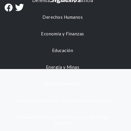
Defensa, Seguridad y Justicia
Derechos Humanos
Economía y Finanzas
Educación
Energía y Minas
Gestión municipal
Identidad, Nacimiento, Matrimonio y Defunción
Infraestructura, Comunicaciones y Servicios
Públicos