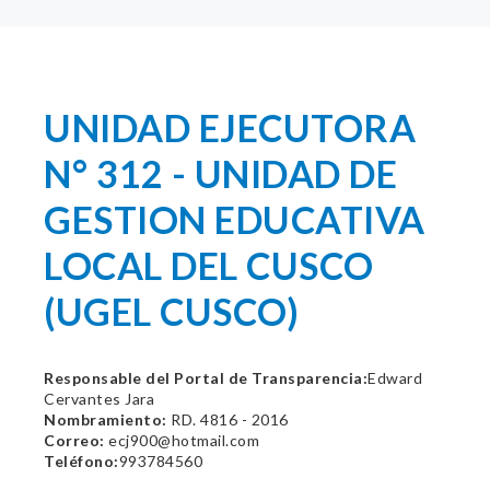
UNIDAD EJECUTORA
N° 312 - UNIDAD DE
GESTION EDUCATIVA
LOCAL DEL CUSCO
(UGEL CUSCO)
Responsable del Portal de Transparencia:
Edward
Cervantes Jara
Nombramiento:
RD. 4816 - 2016
Correo:
ecj900@hotmail.com
Teléfono:
993784560