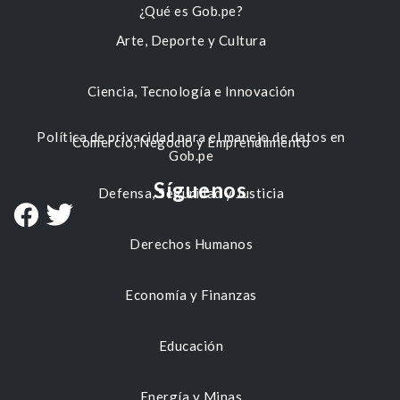
¿Qué es Gob.pe?
Arte, Deporte y Cultura
Ciencia, Tecnología e Innovación
Política de privacidad para el manejo de datos en
Comercio, Negocio y Emprendimiento
Gob.pe
Síguenos
Defensa, Seguridad y Justicia
Derechos Humanos
Economía y Finanzas
Educación
Energía y Minas