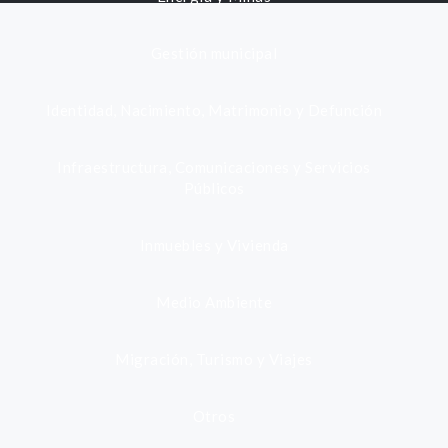
Gestión municipal
Identidad, Nacimiento, Matrimonio y Defunción
Infraestructura, Comunicaciones y Servicios
Públicos
Inmuebles y Vivienda
Medio Ambiente
Migración, Turismo y Viajes
Otros