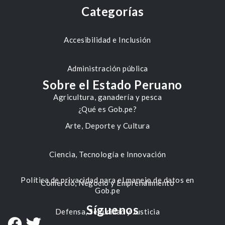
Categorías
Accesibilidad e Inclusión
Administración pública
Sobre el Estado Peruano
Agricultura, ganadería y pesca
¿Qué es Gob.pe?
Arte, Deporte y Cultura
Ciencia, Tecnología e Innovación
Política de privacidad para el manejo de datos en
Comercio, Negocio y Emprendimiento
Gob.pe
Síguenos
Defensa, Seguridad y Justicia