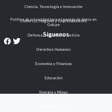
Ciencia, Tecnología e Innovación
Política de privacidad para el manejo de datos en
Comercio, Negocio y Emprendimiento
Gob.pe
Síguenos
Defensa, Seguridad y Justicia
Derechos Humanos
Economía y Finanzas
Educación
Energía y Minas
Gestión municipal