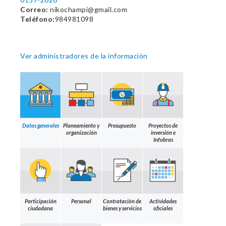
Correo:
nikochampi@gmail.com
Teléfono:
984981098
Ver administradores de la información
Datos generales
Planeamiento y
Presupuesto
Proyectos de
organización
inversión e
Infobras
Participación
Personal
Contratación de
Actividades
ciudadana
bienes y servicios
oficiales