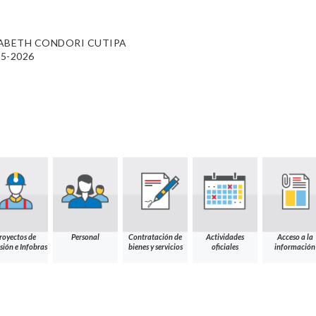
ZABETH CONDORI CUTIPA
95-2026
royectos de
Personal
Contratación de
Actividades
Acceso a la
sión e Infobras
bienes y servicios
oficiales
información