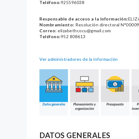
Teléfono:
925596038
Responsable de acceso a la información:
ELI
Nombramiento:
Resolución directoral N°0000
Correo:
elizabethcocu@gmail.com
Teléfono:
952 808613
Ver administradores de la información
Datos generales
Planeamiento y
Presupuesto
P
organización
inver
DATOS GENERALES