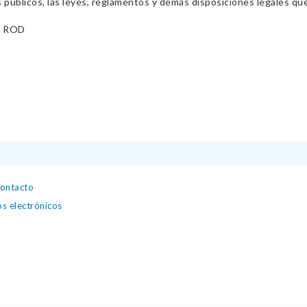
s públicos, las leyes, reglamentos y demás disposiciones legales qu
O ROD
contacto
os electrónicos