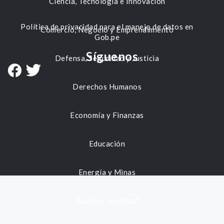
Ciencia, Tecnología e Innovación
Política de privacidad para el manejo de datos en
Comercio, Negocio y Emprendimiento
Gob.pe
Síguenos
Defensa, Seguridad y Justicia
Derechos Humanos
Economía y Finanzas
Educación
Energía y Minas
Gestión municipal