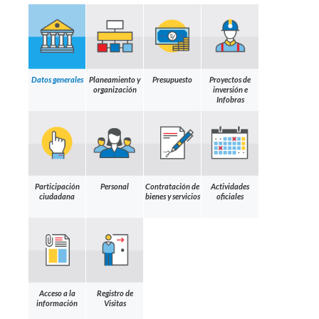
Datos generales
Planeamiento y
Presupuesto
Proyectos de
organización
inversión e
Infobras
Participación
Personal
Contratación de
Actividades
ciudadana
bienes y servicios
oficiales
Acceso a la
Registro de
información
Visitas