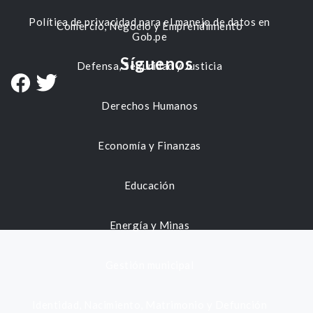
Política de privacidad para el manejo de datos en
Comercio, Negocio y Emprendimiento
Gob.pe
Síguenos
Defensa, Seguridad y Justicia
Derechos Humanos
Economía y Finanzas
Educación
Energía y Minas
Gestión municipal
Identidad, Nacimiento, Matrimonio y Defunción