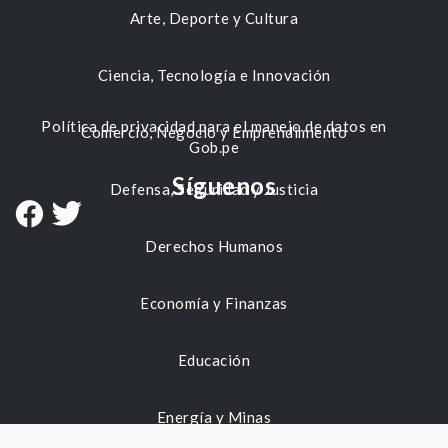
Arte, Deporte y Cultura
Ciencia, Tecnología e Innovación
Política de privacidad para el manejo de datos en
Comercio, Negocio y Emprendimiento
Gob.pe
Síguenos
Defensa, Seguridad y Justicia
Derechos Humanos
Economía y Finanzas
Educación
Energía y Minas