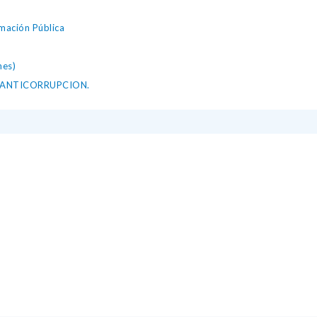
mación Pública
nes)
Y ANTICORRUPCION.