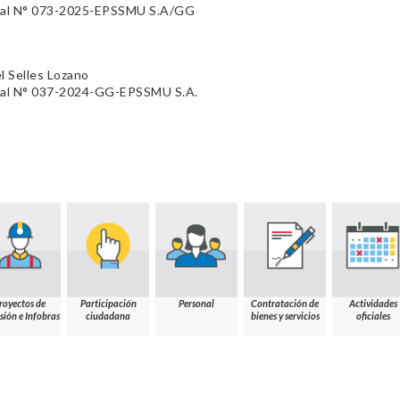
ral N° 073-2025-EPSSMU S.A/GG
l Selles Lozano
ral N° 037-2024-GG-EPSSMU S.A.
royectos de
Participación
Personal
Contratación de
Actividades
sión e Infobras
ciudadana
bienes y servicios
oficiales