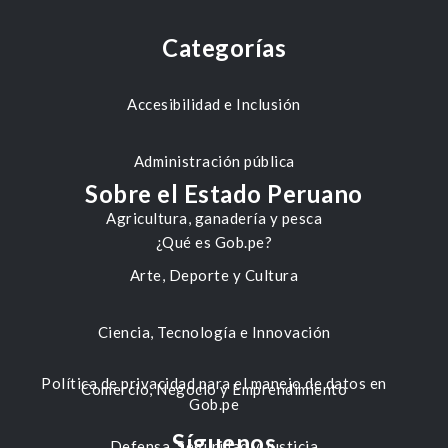
Categorías
Accesibilidad e Inclusión
Administración pública
Sobre el Estado Peruano
Agricultura, ganadería y pesca
¿Qué es Gob.pe?
Arte, Deporte y Cultura
Ciencia, Tecnología e Innovación
Política de privacidad para el manejo de datos en
Comercio, Negocio y Emprendimiento
Gob.pe
Síguenos
Defensa, Seguridad y Justicia