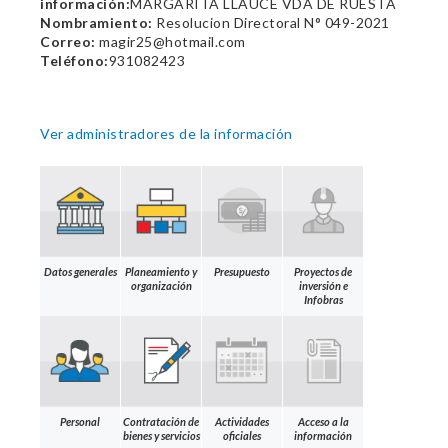
información:
MARGARITA LLAUCE VDA DE RUESTA
Nombramiento:
Resolucion Directoral N° 049-2021
Correo:
magir25@hotmail.com
Teléfono:
931082423
Ver administradores de la información
Datos generales
Planeamiento y
Presupuesto
Proyectos de
organización
inversión e
Infobras
Personal
Contratación de
Actividades
Acceso a la
bienes y servicios
oficiales
información