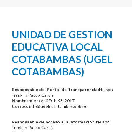
UNIDAD DE GESTION
EDUCATIVA LOCAL
COTABAMBAS (UGEL
COTABAMBAS)
Responsable del Portal de Transparencia:
Nelson
Franklin Pacco Garcia
Nombramiento:
RD.1498-2017
Correo:
info@ugelcotabambas.gob.pe
Responsable de acceso a la información:
Nelson
Franklin Pacco Garcia