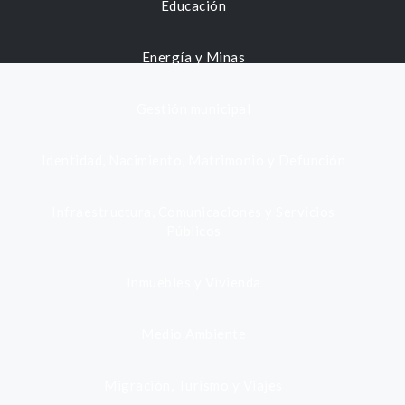
Educación
Energía y Minas
Gestión municipal
Identidad, Nacimiento, Matrimonio y Defunción
Infraestructura, Comunicaciones y Servicios
Públicos
Inmuebles y Vivienda
Medio Ambiente
Migración, Turismo y Viajes