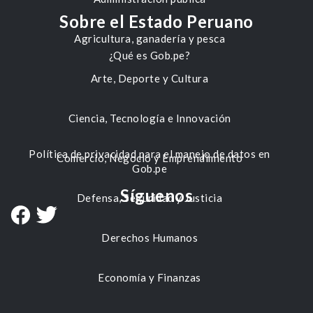
Sobre el Estado Peruano
Agricultura, ganadería y pesca
¿Qué es Gob.pe?
Arte, Deporte y Cultura
Ciencia, Tecnología e Innovación
Política de privacidad para el manejo de datos en
Comercio, Negocio y Emprendimiento
Gob.pe
Síguenos
Defensa, Seguridad y Justicia
Derechos Humanos
Economía y Finanzas