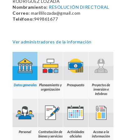
RODRIGUEZ LOZADA
Nombramiento:
RESOLUCIÓN DIRECTORAL
Correo:
marillilozada@gmail.com
Teléfono:
949861677
Ver administradores de la información
Datos generales
Planeamiento y
Presupuesto
Proyectos de
organización
inversión e
Infobras
Personal
Contratación de
Actividades
Acceso a la
bienes y servicios
oficiales
información