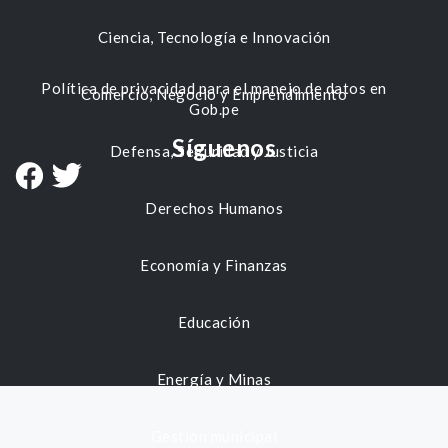
Ciencia, Tecnología e Innovación
Política de privacidad para el manejo de datos en
Comercio, Negocio y Emprendimiento
Gob.pe
Síguenos
Defensa, Seguridad y Justicia
Derechos Humanos
Economía y Finanzas
Educación
Energía y Minas
Gestión municipal