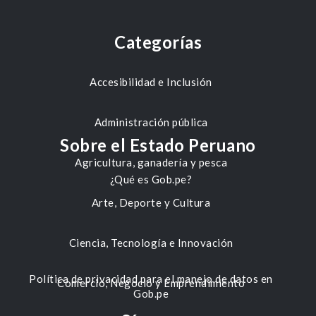
Categorías
Accesibilidad e Inclusión
Administración pública
Sobre el Estado Peruano
Agricultura, ganadería y pesca
¿Qué es Gob.pe?
Arte, Deporte y Cultura
Ciencia, Tecnología e Innovación
Política de privacidad para el manejo de datos en
Comercio, Negocio y Emprendimiento
Gob.pe