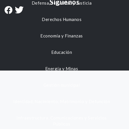
Síguenos
Defensa, Seguridad y Justicia
Derechos Humanos
Economía y Finanzas
Educación
Energía y Minas
Gestión municipal
Identidad, Nacimiento, Matrimonio y Defunción
Infraestructura, Comunicaciones y Servicios
Públicos