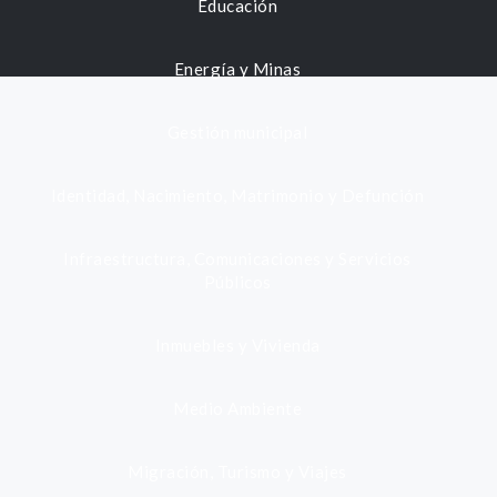
Educación
Energía y Minas
Gestión municipal
Identidad, Nacimiento, Matrimonio y Defunción
Infraestructura, Comunicaciones y Servicios
Públicos
Inmuebles y Vivienda
Medio Ambiente
Migración, Turismo y Viajes