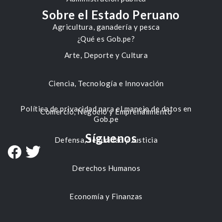
Sobre el Estado Peruano
Agricultura, ganadería y pesca
¿Qué es Gob.pe?
Arte, Deporte y Cultura
Ciencia, Tecnología e Innovación
Política de privacidad para el manejo de datos en
Comercio, Negocio y Emprendimiento
Gob.pe
Síguenos
Defensa, Seguridad y Justicia
Derechos Humanos
Economía y Finanzas