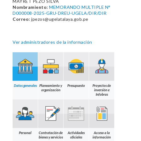
MAYRET PEZO SILVA
Nombramiento:
MEMORANDO MULTIPLE N°
D000008-2025-GRU-DREU-UGELA/DIR/DIR
Correo:
jpezos@ugelatalaya.gob.pe
Ver administradores de la información
Datos generales
Planeamiento y
Presupuesto
Proyectos de
organización
inversión e
Infobras
Personal
Contratación de
Actividades
Acceso a la
bienes y servicios
oficiales
información