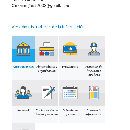
Correo:
jac92003@gmail.com
Ver administradores de la información
Datos generales
Planeamiento y
Presupuesto
Proyectos de
organización
inversión e
Infobras
Personal
Contratación de
Actividades
Acceso a la
bienes y servicios
oficiales
información