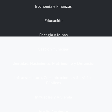
Economía y Finanzas
Educación
Energía y Minas
Gestión municipal
Identidad, Nacimiento, Matrimonio y Defunción
Infraestructura, Comunicaciones y Servicios
Públicos
Inmuebles y Vivienda
Medio Ambiente