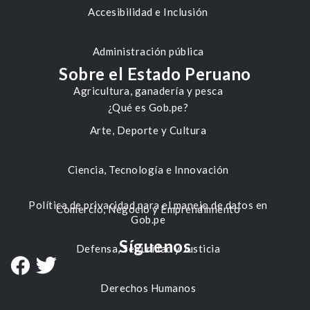
Accesibilidad e Inclusión
Administración pública
Sobre el Estado Peruano
Agricultura, ganadería y pesca
¿Qué es Gob.pe?
Arte, Deporte y Cultura
Ciencia, Tecnología e Innovación
Política de privacidad para el manejo de datos en
Comercio, Negocio y Emprendimiento
Gob.pe
Síguenos
Defensa, Seguridad y Justicia
Derechos Humanos