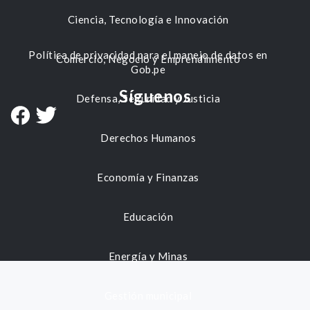
Ciencia, Tecnología e Innovación
Política de privacidad para el manejo de datos en
Comercio, Negocio y Emprendimiento
Gob.pe
Síguenos
Defensa, Seguridad y Justicia
Derechos Humanos
Economía y Finanzas
Educación
Energía y Minas
Gestión municipal