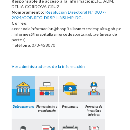
Responsable de acceso a la información:
LIC. ADM.
DELIA CORDOVA CRUZ
Nombramiento:
Resolución Directoral N.° 0037-
2024/GOB.REG-DRSP-HNSLMP-DG.
Correo:
accesoalainformacion@hospitallasmercedespaita.gob.pe
, informes@hospitallasmercedespaita.gob.pe (mesa de
partes)
Teléfono:
073-458070
Ver administradores de la información
Datos generales
Planeamiento y
Presupuesto
Proyectos de
organización
inversión e
Infobras