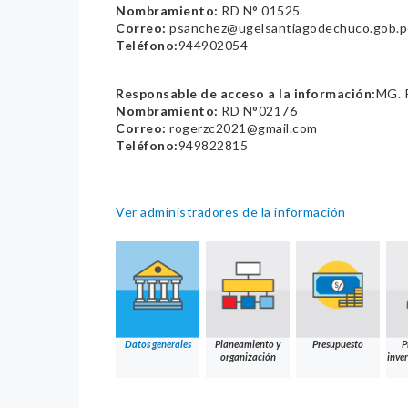
Nombramiento:
RD N° 01525
Correo:
psanchez@ugelsantiagodechuco.gob.p
Teléfono:
944902054
Responsable de acceso a la información:
MG.
Nombramiento:
RD N°02176
Correo:
rogerzc2021@gmail.com
Teléfono:
949822815
Ver administradores de la información
Datos generales
Planeamiento y
Presupuesto
P
organización
inver