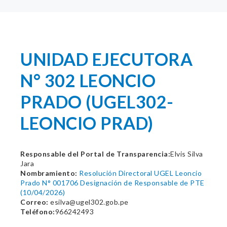
UNIDAD EJECUTORA
N° 302 LEONCIO
PRADO (UGEL302-
LEONCIO PRAD)
Responsable del Portal de Transparencia:
Elvis Silva
Jara
Nombramiento:
Resolución Directoral UGEL Leoncio
Prado N° 001706 Designación de Responsable de PTE
(10/04/2026)
Correo:
esilva@ugel302.gob.pe
Teléfono:
966242493