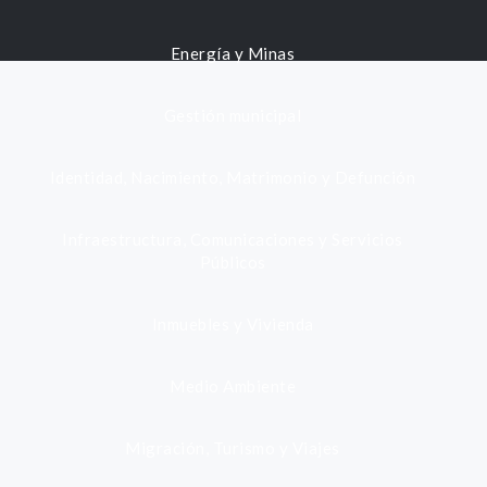
Energía y Minas
Gestión municipal
Identidad, Nacimiento, Matrimonio y Defunción
Infraestructura, Comunicaciones y Servicios
Públicos
Inmuebles y Vivienda
Medio Ambiente
Migración, Turismo y Viajes