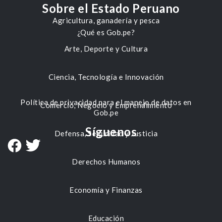
Sobre el Estado Peruano
Agricultura, ganadería y pesca
¿Qué es Gob.pe?
Arte, Deporte y Cultura
Ciencia, Tecnología e Innovación
Política de privacidad para el manejo de datos en
Comercio, Negocio y Emprendimiento
Gob.pe
Síguenos
Defensa, Seguridad y Justicia
Derechos Humanos
Economía y Finanzas
Educación